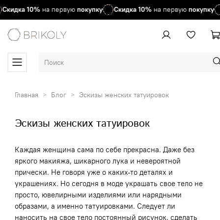
идка
10%
на первую
покупку
Скидка
10%
на первую
покупку
С
Главная
Блог
Эскизы женских татуировок
Эскизы женских татуировок
Каждая женщина сама по себе прекрасна. Даже без
яркого макияжа, шикарного лука и невероятной
прически. Не говоря уже о каких-то деталях и
украшениях. Но сегодня в моде украшать свое тело не
просто, ювелирными изделиями или нарядными
образами, а именно татуировками. Следует ли
наносить на свое тело постоянный рисунок, сделать