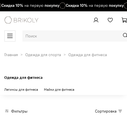
Скидка
10%
на первую
покупку
Скидка
10%
на первую
покупку
Главная
Одежда для спорта
Одежда для фитнеса
Одежда для фитнеса
Легинсы для фитнеса
Майки для фитнеса
Фильтры
Сортировка