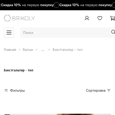
кидка
10%
на первую
покупку
Скидка
10%
на первую
покупку
Главная
Белье
...
Бюстгальтер - топ
Бюстгальтер - топ
Фильтры
Сортировка