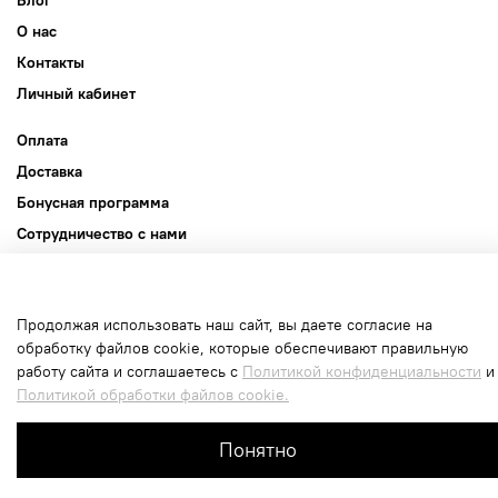
Блог
О нас
Контакты
Личный кабинет
Оплата
Доставка
Бонусная программа
Сотрудничество с нами
Публичная оферта
Пользовательское соглашение
Продолжая использовать наш сайт, вы даете согласие на
Политика конфиденциальности
обработку файлов cookie, которые обеспечивают правильную
работу сайта и соглашаетесь с
Политикой конфиденциальности
и
Политика обработки файлов cookie
Политикой обработки файлов cookie.
Интернет-магазин создан на inSales
Понятно