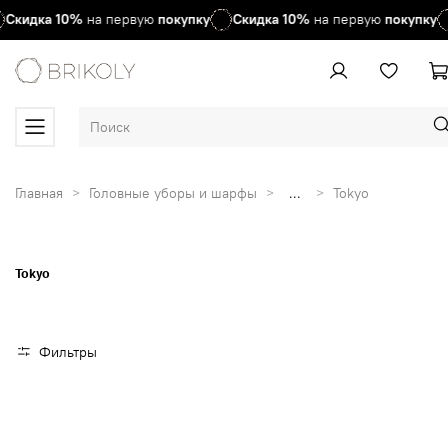
Скидка
10%
на первую
покупку
Скидка
10%
на первую
покупку
Главная
Головные уборы и шарфы
...
Tokyo
Tokyo
Фильтры