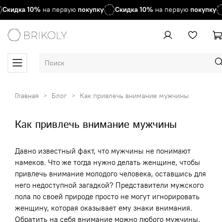
кидка
10%
на первую
покупку
Скидка
10%
на первую
покупку
Главная
Блог
Как привлечь внимание мужчины
Как привлечь внимание мужчины
Давно известный факт, что мужчины не понимают
намеков. Что же тогда нужно делать женщине, чтобы
привлечь внимание молодого человека, оставшись для
него недоступной загадкой? Представители мужского
пола по своей природе просто не могут игнорировать
женщину, которая оказывает ему знаки внимания.
Обратить на себя внимание можно любого мужчины,