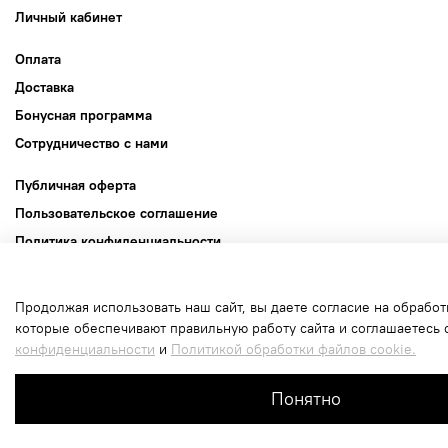
Личный кабинет
Оплата
Доставка
Бонусная программа
Сотрудничество с нами
Публичная оферта
Пользовательское соглашение
Политика конфиденциальности
Политика обработки файлов cookie
Продолжая использовать наш сайт, вы даете согласие на обработ
Интернет-магазин создан на inSales
которые обеспечивают правильную работу сайта и соглашаетесь 
конфиденциальности
и
Политикой обработки файлов cookie.
В корзину
Понятно
Главная
Поиск
Корзина
Избранно