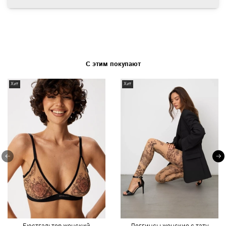
С этим покупают
Хит
Хит
Бюстгальтер женский
Леггинсы женские с тату