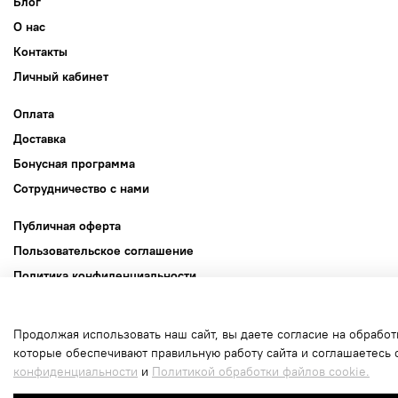
Блог
О нас
Контакты
Личный кабинет
Оплата
Доставка
Бонусная программа
Сотрудничество с нами
Публичная оферта
Пользовательское соглашение
Политика конфиденциальности
Политика обработки файлов cookie
Продолжая использовать наш сайт, вы даете согласие на обработ
Интернет-магазин создан на inSales
которые обеспечивают правильную работу сайта и соглашаетесь 
конфиденциальности
и
Политикой обработки файлов cookie.
В корзину