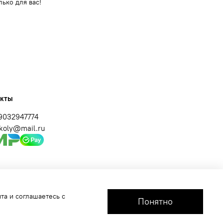
ько для вас!
акты
9032947774
ikoly@mail.ru
та и соглашаетесь с
Понятно