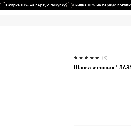
Скидка
10%
на первую
покупку
Скидка
10%
на первую
покупку
(3)
Шапка женская "ЛА
В кор
Нет в н