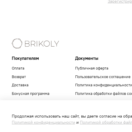
Зарегистрир
Покупателям
Документы
Оплата
Публичная оферта
Возврат
Пользовательское соглашение
Доставка
Политика конфиденциальност
Бонусная программа
Политика обработки файлов co
Сотрудничество с нами
Продолжая использовать наш сайт, вы даете согласие на обр
Политикой конфиденциальности
и
Политикой обработки файл
Интернет-магазин создан на inSales