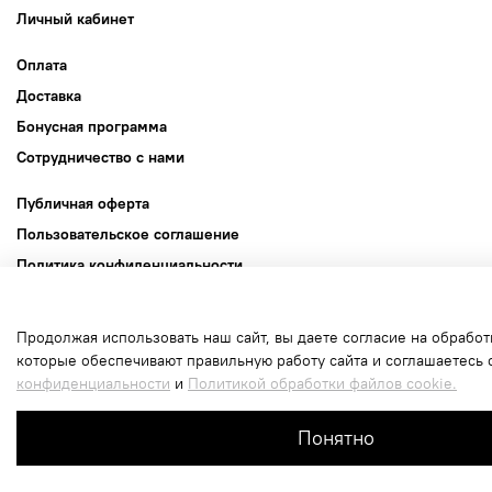
Личный кабинет
Оплата
Доставка
Бонусная программа
Сотрудничество с нами
Публичная оферта
Пользовательское соглашение
Политика конфиденциальности
Политика обработки файлов cookie
Продолжая использовать наш сайт, вы даете согласие на обработ
Интернет-магазин создан на inSales
которые обеспечивают правильную работу сайта и соглашаетесь 
конфиденциальности
и
Политикой обработки файлов cookie.
В корзину
Понятно
Главная
Поиск
Корзина
Избранно