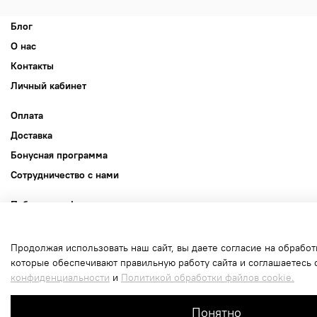
Блог
О нас
Контакты
Личный кабинет
Оплата
Доставка
Бонусная программа
Сотрудничество с нами
Публичная оферта
Пользовательское соглашение
Политика конфиденциальности
Продолжая использовать наш сайт, вы даете согласие на обработ
которые обеспечивают правильную работу сайта и соглашаетесь 
Политика обработки файлов cookie
конфиденциальности
и
Политикой обработки файлов cookie.
В корзину
Интернет-магазин создан на inSales
Понятно