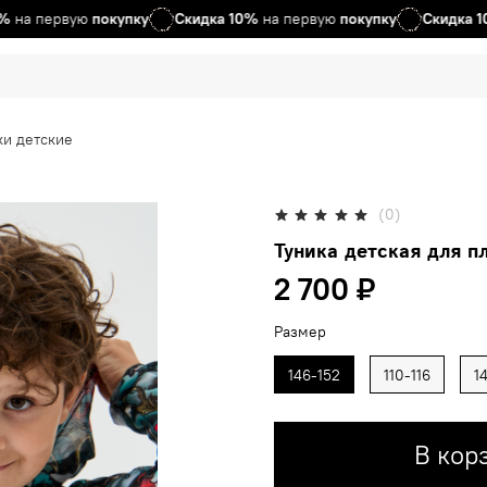
 первую
покупку
Скидка
10%
на первую
покупку
Скидка
10%
на
ки детские
(0)
Туника детская для 
2 700 ₽
Размер
146-152
110-116
1
В кор