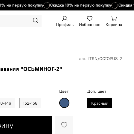
 первую
покупку
Скидка
10%
на первую
покупку
Скидка
10%
н
Профиль
Избранное
Корзина
арт.
LTSN/OCTOPUS-2
плавания "ОСЬМИНОГ-2"
Цвет
Доп. цвет
40-146
152-158
Красный
зину