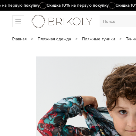
первую
покупку
Скидка
10%
на первую
покупку
Скидка
10%
на
Главная
Пляжная одежда
Пляжные туники
Туни