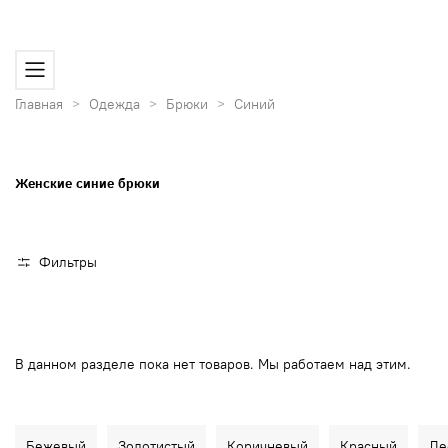
Скидка
10%
на первую
покупку
Скидка
10%
на первую
покупку
Главная
Одежда
Брюки
Синий
Женские синие брюки
Фильтры
В данном разделе пока нет товаров. Мы работаем над этим.
Бежевый
Золотистый
Коричневый
Красный
Ле