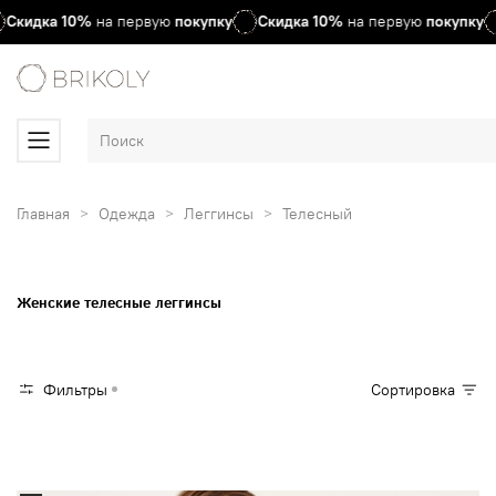
Скидка
10%
на первую
покупку
Скидка
10%
на первую
покупку
Главная
Одежда
Леггинсы
Телесный
Женские телесные леггинсы
Фильтры
Сортировка