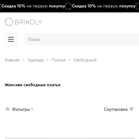
Скидка
10%
на первую
покупку
Скидка
10%
на первую
покупку
Главная
Одежда
Платья
Свободный
Женские свободные платья
Фильтры
Сортировка