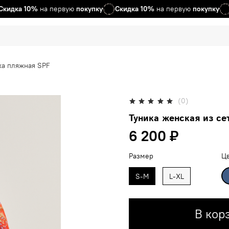
ка
10%
на первую
покупку
Скидка
10%
на первую
покупку
Ски
ка пляжная SPF
(0)
Туника женская из с
6 200 ₽
Размер
Ц
S-M
L-XL
В кор