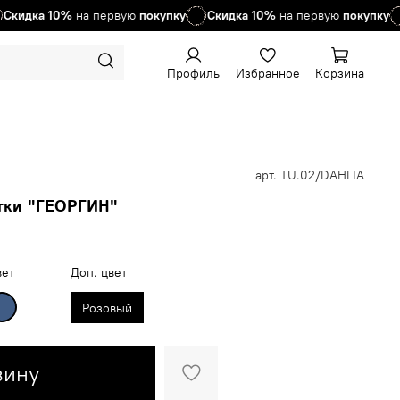
дка
10%
на первую
покупку
Скидка
10%
на первую
покупку
Ск
Профиль
Избранное
Корзина
арт.
TU.02/DAHLIA
етки "ГЕОРГИН"
вет
Доп. цвет
Розовый
зину