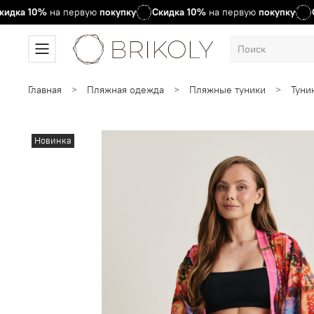
а
10%
на первую
покупку
Скидка
10%
на первую
покупку
Скид
Главная
Пляжная одежда
Пляжные туники
Туни
Новинка