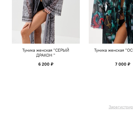
Туника женская "СЕРЫЙ
Туника женская "О
ДРАКОН "
6 200 ₽
7 000 ₽
Зарегистрир