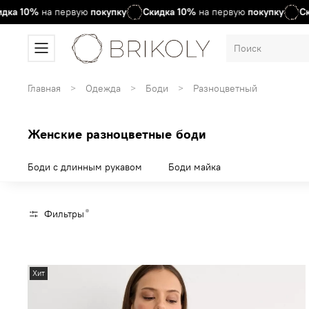
а первую
покупку
Скидка
10%
на первую
покупку
Скидка
10%
Главная
Одежда
Боди
Разноцветный
Женские разноцветные боди
Боди с длинным рукавом
Боди майка
Фильтры
Хит