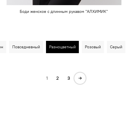
Боди женское с длинным рукавом "АЛХИМИК"
он
Повседневный
Разноцветный
Розовый
Серый
1
2
3