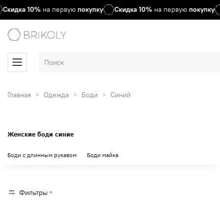
Скидка
10%
на первую
покупку
Скидка
10%
на первую
покупку
Главная
Одежда
Боди
Синий
Женские боди синие
Боди с длинным рукавом
Боди майка
Фильтры