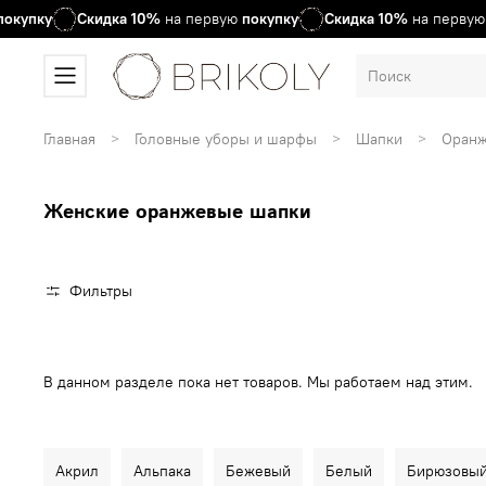
купку
Скидка
10%
на первую
покупку
Скидка
10%
на первую
п
Главная
Головные уборы и шарфы
Шапки
Оран
Женские оранжевые шапки
Фильтры
В данном разделе пока нет товаров. Мы работаем над этим.
Акрил
Альпака
Бежевый
Белый
Бирюзовы