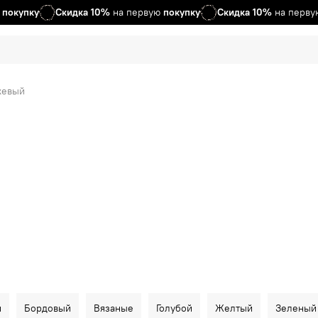
окупку
Скидка
10%
на первую
покупку
Скидка
10%
на первую
жевый
й
Бордовый
Вязаные
Голубой
Желтый
Зеленый