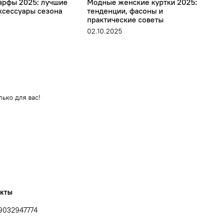
рфы 2025: лучшие
Модные женские куртки 2025:
М
ксессуары сезона
тенденции, фасоны и
в
практические советы
2
02.10.2025
ько для вас!
акты
9032947774