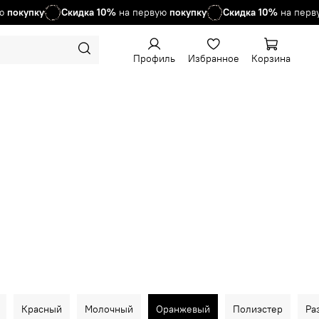
покупку
Скидка
10%
на первую
покупку
Скидка
10%
на перву
Профиль
Избранное
Корзина
Красный
Молочный
Оранжевый
Полиэстер
Ра