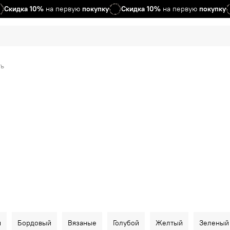
Скидка
10%
на первую
покупку
Скидка
10%
на первую
покупку
ь
й
Бордовый
Вязаные
Голубой
Желтый
Зеленый