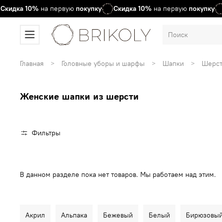
кидка
10%
на первую
покупку
Скидка
10%
на первую
покупку
Главная
Головные уборы и шарфы
Шапки
Шерст
Женские шапки из шерсти
Фильтры
В данном разделе пока нет товаров. Мы работаем над этим.
Акрил
Альпака
Бежевый
Белый
Бирюзовы