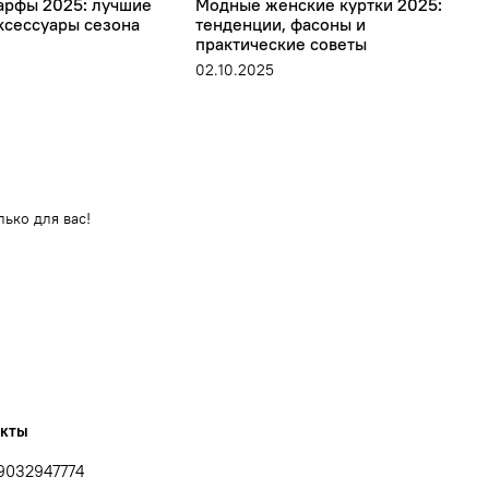
рфы 2025: лучшие
Модные женские куртки 2025:
М
ксессуары сезона
тенденции, фасоны и
в
практические советы
2
02.10.2025
ько для вас!
акты
9032947774