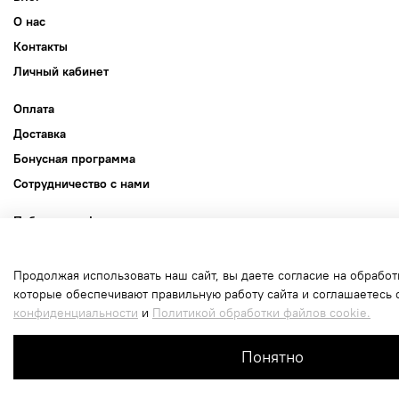
О нас
Контакты
Личный кабинет
Оплата
Доставка
Бонусная программа
Сотрудничество с нами
Публичная оферта
Пользовательское соглашение
Политика конфиденциальности
Продолжая использовать наш сайт, вы даете согласие на обработ
которые обеспечивают правильную работу сайта и соглашаетесь 
Политика обработки файлов cookie
конфиденциальности
и
Политикой обработки файлов cookie.
В корзину
Интернет-магазин создан на inSales
Понятно